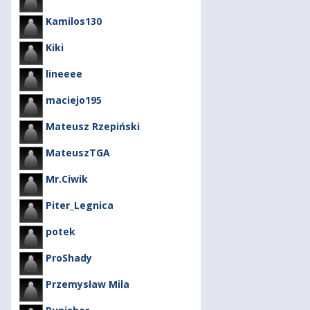
Kamilos130
Kiki
lineeee
maciejo195
Mateusz Rzepiński
MateuszTGA
Mr.Ciwik
Piter_Legnica
potek
ProShady
Przemysław Mila