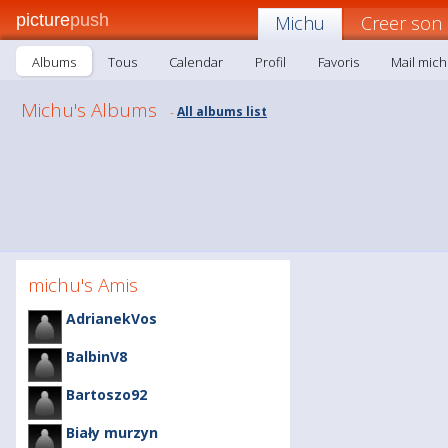
picture
push
Michu
Creer son
Albums
Tous
Calendar
Profil
Favoris
Mail mic
Michu's Albums
All albums list
-
michu's Amis
AdrianekVos
BalbinV8
Bartoszo92
Biały murzyn