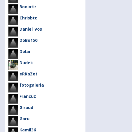
Boniotir
Chrisbtc
Daniel_Vos
DoBo150
Dolar
Dudek
eRKaZet
fotogaleria
Francuz
Giraud
Goru
Kamil36